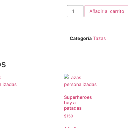
Añadir al carrito
Categoría
Tazas
os
Superheroes
hay a
patadas
$
150