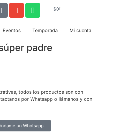
$
0
Eventos
Temporada
Mi cuenta
súper padre
trativas, todos los productos son con
ntactanos por Whatsapp o llámanos y con
ándame un Whatsapp