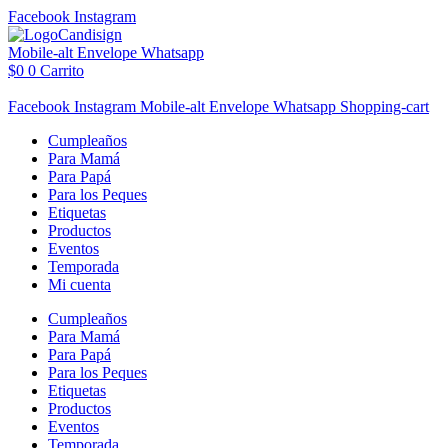
Ir
Facebook
Instagram
al
contenido
Mobile-alt
Envelope
Whatsapp
$
0
0
Carrito
Facebook
Instagram
Mobile-alt
Envelope
Whatsapp
Shopping-cart
Cumpleaños
Para Mamá
Para Papá
Para los Peques
Etiquetas
Productos
Eventos
Temporada
Mi cuenta
Cumpleaños
Para Mamá
Para Papá
Para los Peques
Etiquetas
Productos
Eventos
Temporada