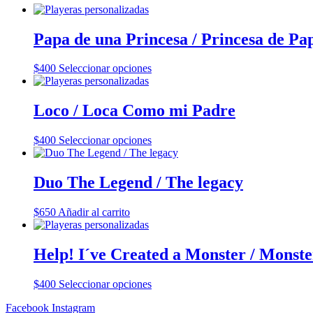
Papa de una Princesa / Princesa de Pa
Este
$
400
Seleccionar opciones
producto
tiene
múltiples
Loco / Loca Como mi Padre
variantes.
Las
Este
$
400
Seleccionar opciones
opciones
producto
se
tiene
pueden
múltiples
Duo The Legend / The legacy
elegir
variantes.
en
Las
la
$
650
Añadir al carrito
opciones
página
se
de
pueden
producto
Help! I´ve Created a Monster / Monste
elegir
en
la
Este
$
400
Seleccionar opciones
página
producto
de
Facebook
Instagram
tiene