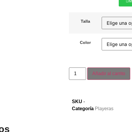
M
Talla
Color
Añadir al carrito
SKU
-
Categoría
Playeras
os