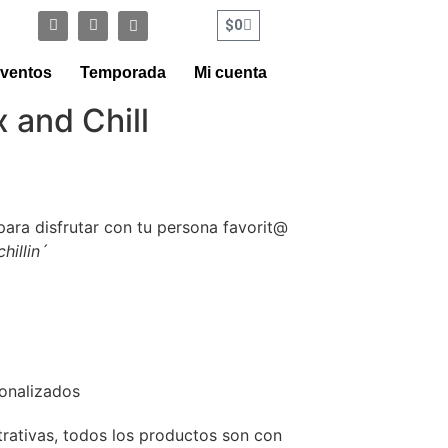
$
0
ventos
Temporada
Mi cuenta
x and Chill
para disfrutar con tu persona favorit@
chillin´
sonalizados
trativas, todos los productos son con