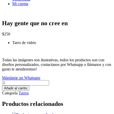
Mi cuenta
Hay gente que no cree en
$
250
Tarro de vidrio
Todas las imágenes son ilustrativas, todos los productos son con
diseños personalizados, contactanos por Whatsapp o llámanos y con
gusto te atenderemos!
Mándame un Whatsapp
Hay
gente
Añadir al carrito
que
Categoría
Tarros
no
cree
Productos relacionados
en
cantidad