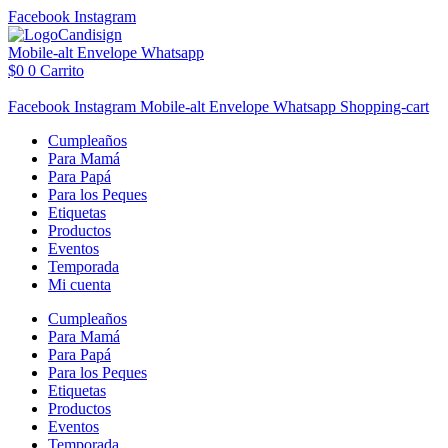
Ir
Facebook
Instagram
al
contenido
Mobile-alt
Envelope
Whatsapp
$
0
0
Carrito
Facebook
Instagram
Mobile-alt
Envelope
Whatsapp
Shopping-cart
Cumpleaños
Para Mamá
Para Papá
Para los Peques
Etiquetas
Productos
Eventos
Temporada
Mi cuenta
Cumpleaños
Para Mamá
Para Papá
Para los Peques
Etiquetas
Productos
Eventos
Temporada